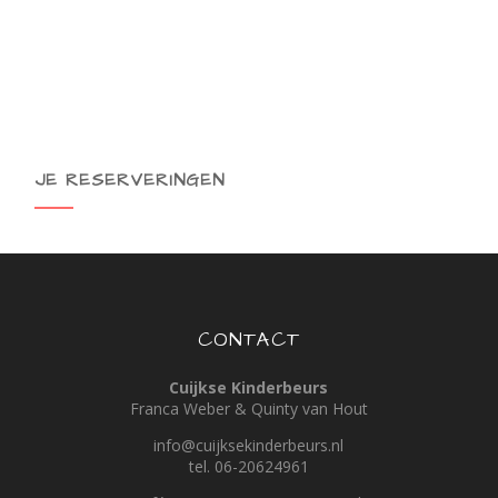
JE RESERVERINGEN
CONTACT
Cuijkse Kinderbeurs
Franca Weber & Quinty van Hout
info@cuijksekinderbeurs.nl
tel. 06-20624961