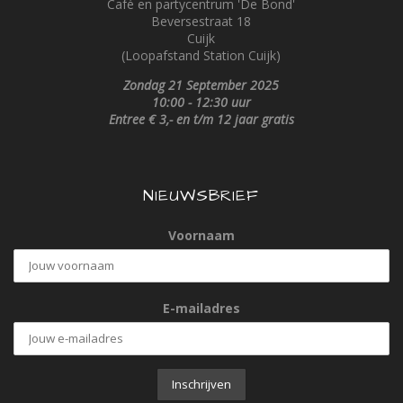
Café
en partycentrum '
De Bond'
Beversestraat
18
Cuijk
(Loopafstand Station Cuijk)
Zondag 21 September 2025
10:00 - 12:30 uur
Entree € 3,- en t/m 12 jaar gratis
NIEUWSBRIEF
Voornaam
E-mailadres